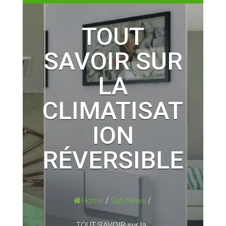
TOUT
SAVOIR SUR
LA
CLIMATISAT
ION
RÉVERSIBLE
Home
/
Sun News
/
TOUT SAVOIR sur la...