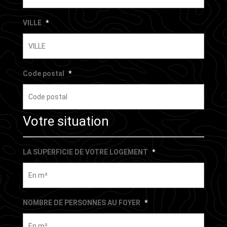
VILLE
*
Code postal
*
Votre situation
LA SUPERFICIE DE VOTRE LOGEMENT
*
NOMBRE DE PERSONNES AU FOYER
*