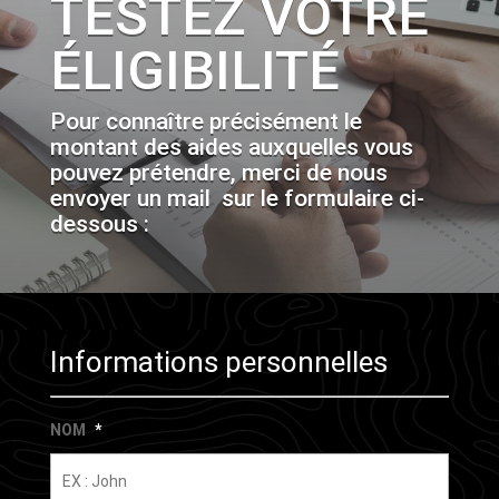
TESTEZ VOTRE
ÉLIGIBILITÉ
Pour connaître précisément le
montant des aides auxquelles vous
pouvez prétendre, merci de nous
envoyer un mail sur le formulaire ci-
dessous :
Informations personnelles
NOM
*