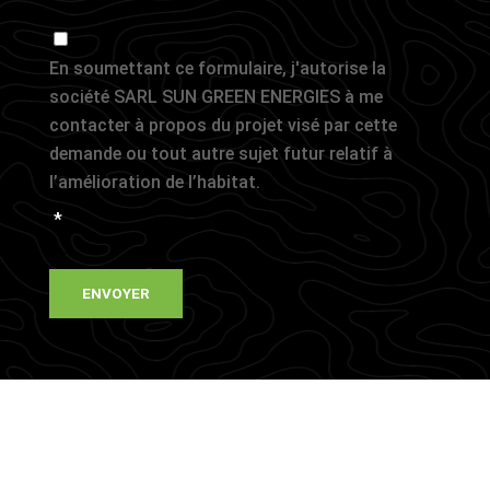
Consent
*
En soumettant ce formulaire, j'autorise la
société SARL SUN GREEN ENERGIES à me
contacter à propos du projet visé par cette
demande ou tout autre sujet futur relatif à
l’amélioration de l’habitat.
*
CAPTCHA
ENVOYER