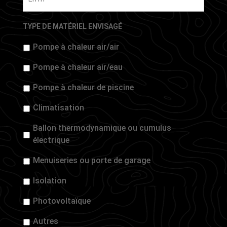
TYPE DE MATÉRIEL ENVISAGÉ
Pompe à chaleur air/air
Pompe à chaleur air/eau
Pompe à chaleur de piscine
Climatisation
Ballon thermodynamique ou cumulus
électrique
Menuiseries ou porte de garage
Isolation
Photovoltaïque
Autres