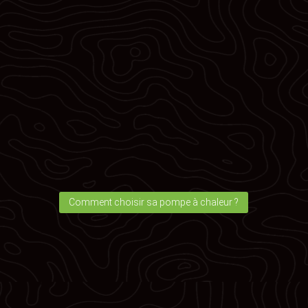
AIR/AIR – AIR/EAU
En tant que spécialiste en
énergie renouvelable
à
Mérignac, Sun Green Énergies met à votre
disposition plusieurs modèles de
pompes à
chaleur
. L’entreprise travaille avec les meilleurs
fournisseurs, ce qui lui permet de vous offrir des
équipements de haute qualité, aux meilleurs tarifs.
Son intervention englobe également les travaux
d’
installation de pompe à chaleur
.
Comment choisir sa pompe à chaleur ?