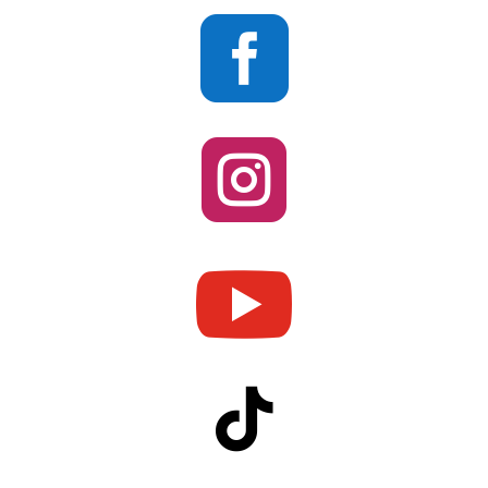



