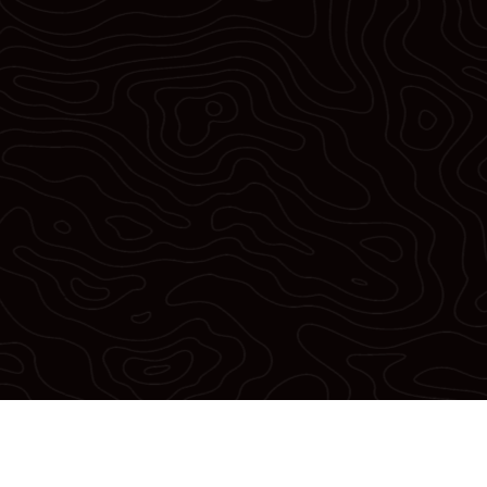
Panneaux Solaires
ÉNERGIE SOLAIRE
Le
panneau solaire photovoltaïque
est un
dispositif qui convertit la lumière du soleil en
électricité. C’est une solution pour qui vous permet
de réduire votre facture d’électricité, mais c’est