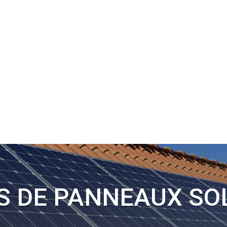
05 56 02 1
gibilité
Devis gratuit
TAÏQUE
TRAITEMENT DE L’EAU
ISOLATION
ENTRETIEN / SAV
S DE PANNEAUX SO